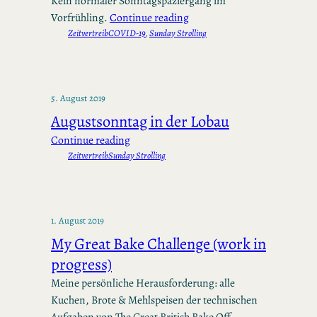
Kein normaler Sonntagspaziergang im
Vorfrühling.
Continue reading
Zeitvertreib
COVID-19
, 
Sunday Strolling
5. August 2019
Augustsonntag in der Lobau
Continue reading
Zeitvertreib
Sunday Strolling
1. August 2019
My Great Bake Challenge (work in
progress)
Meine persönliche Herausforderung: alle
Kuchen, Brote & Mehlspeisen der technischen
Aufgaben von The Great British Bake Off