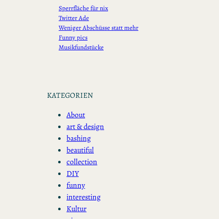
Sperrfläche für nix
Twitter Ade
Weniger Abschüsse statt mehr
Funny pics
Musikfundstücke
KATEGORIEN
About
art & design
bashing
beautiful
collection
DIY
funny
interesting
Kultur